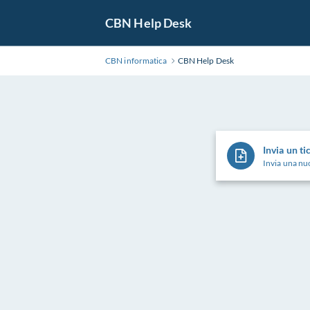
CBN Help Desk
CBN informatica
CBN Help Desk
Invia un ti
Invia una nuo