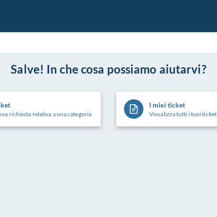
Salve! In che cosa possiamo aiutarvi?
cket
I miei ticket
va richiesta relativa a una categoria
Visualizza tutti i tuoi tick